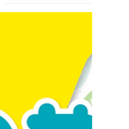
ー」♪ ビシッとした燕尾服に身を包んだお兄さん二
人が聴かせてくれるのは・・・ ♪剣のずいずいずっ
ころばし ♪アイネ・クライネ・3分クッキング ♪犬
のおまわりさんの運命 ほか...