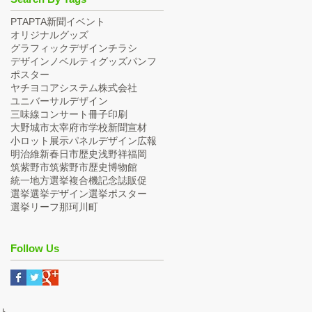
PTA
PTA新聞
イベント
オリジナルグッズ
グラフィックデザイン
チラシ
デザイン
ノベルティグッズ
パンフ
ポスター
ヤチヨコアシステム株式会社
ユニバーサルデザイン
三味線コンサート
冊子
印刷
大野城市
太宰府市
学校新聞
宣材
小ロット
展示パネルデザイン
広報
明治維新
春日市
歴史
浅野祥
福岡
筑紫野市
筑紫野市歴史博物館
統一地方選挙
複合機
記念誌
販促
選挙
選挙デザイン
選挙ポスター
選挙リーフ
那珂川町
Follow Us
ト